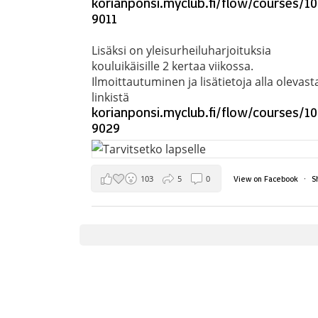
korianponsi.myclub.fi/flow/courses/1
9011
Lisäksi on yleisurheiluharjoituksia
kouluikäisille 2 kertaa viikossa.
Ilmoittautuminen ja lisätietoja alla olevast
linkistä
korianponsi.myclub.fi/flow/courses/1
9029
103
5
0
·
View on Facebook
S