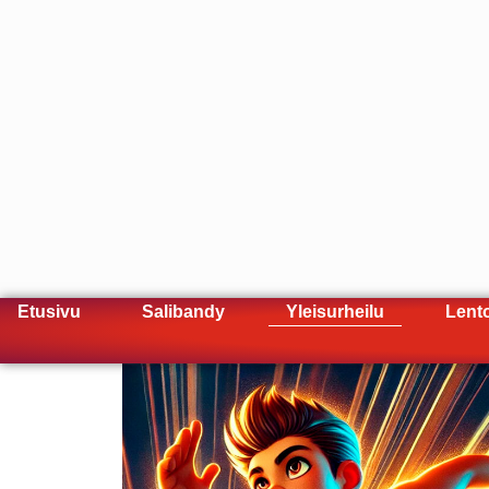
Etusivu
Salibandy
Yleisurheilu
Lent