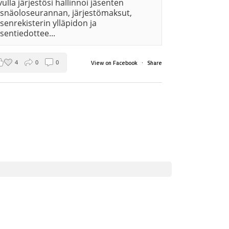
vulla järjestösi hallinnoi jäsenten
äsnäoloseurannan, järjestömaksut,
äsenrekisterin ylläpidon ja
äsentiedottee...
4
0
0
·
View on Facebook
Share