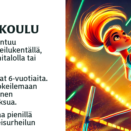
UKOULU
ontuu
ilukentällä,
talolla tai
t 6-vuotiaita.
kokeilemaan
nnen
ksua.
a pienillä
eisurheilun