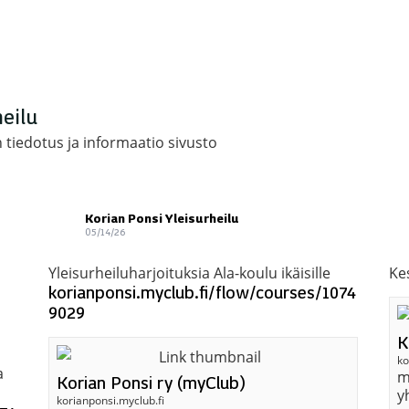
heilu
 tiedotus ja informaatio sivusto
Korian Ponsi Yleisurheilu
05/14/26
Yleisurheiluharjoituksia Ala-koulu ikäisille
Kes
korianponsi.myclub.fi/flow/courses/1074
9029
K
ko
a
m
Korian Ponsi ry (myClub)
y
korianponsi.myclub.fi