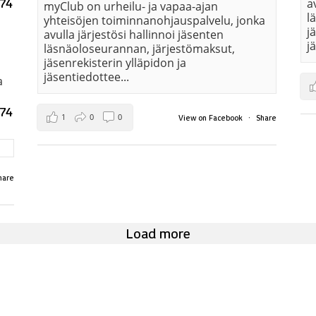
074
a
myClub on urheilu- ja vapaa-ajan
l
yhteisöjen toiminnanohjauspalvelu, jonka
j
avulla järjestösi hallinnoi jäsenten
j
läsnäoloseurannan, järjestömaksut,
jäsenrekisterin ylläpidon ja
jäsentiedottee...
a
074
1
0
0
·
View on Facebook
Share
hare
Load more