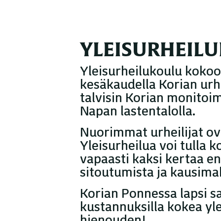
YLEISURHEIL
Yleisurheilukoulu koko
kesäkaudella Korian urhe
talvisin Korian monitoimi
Napan lastentalolla.
Nuorimmat urheilijat ova
Yleisurheilua voi tulla 
vapaasti kaksi kertaa e
sitoutumista ja kausima
Korian Ponnessa lapsi sa
kustannuksilla kokea yl
hienouden!