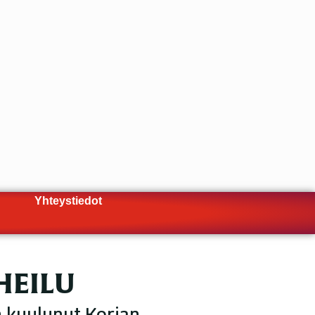
Yhteystiedot
HEILU
n kuulunut Korian