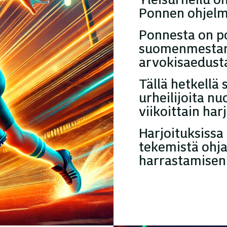
Ponnen ohjelm
Ponnesta on po
suomenmestari
arvokisaedustaj
Tällä hetkellä
urheilijoita nu
viikoittain harj
Harjoituksissa l
tekemistä ohja
harrastamisen 