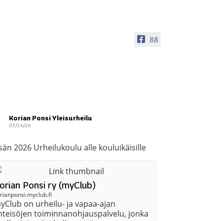
88
Korian Ponsi Yleisurheilu
05/14/26
än 2026 Urheilukoulu alle kouluikäisille
orian Ponsi ry (myClub)
rianponsi.myclub.fi
yClub on urheilu- ja vapaa-ajan
hteisöjen toiminnanohjauspalvelu, jonka