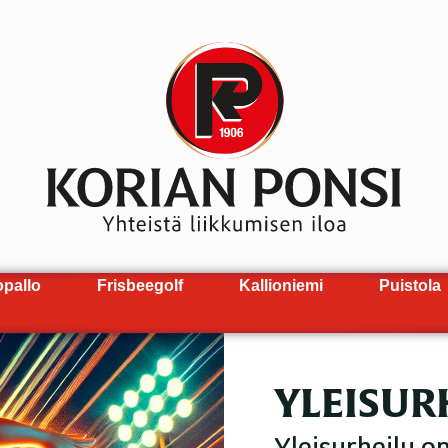
opallo
Frisbeegolf
Kallioniemi
Puistola
YLEISUR
Yleisurheilu o