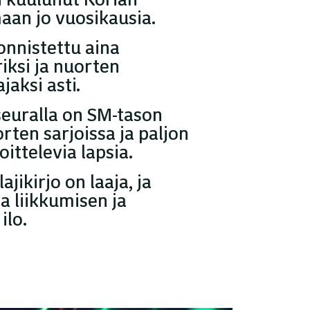
aan jo vuosikausia.
nnistettu aina
ksi ja nuorten
aksi asti.
 seuralla on SM-tason
orten sarjoissa ja paljon
oittelevia lapsia.
ajikirjo on laaja, ja
a liikkumisen ja
ilo.